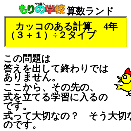
算数ランド
カッコのある計算 4年
（３＋１）÷２タイプ
この問題は
答えを出して終わりでは
ありません。
ここから、その先の、
式を立てる学習に入るの
です。
式って大切なの？ そう大切
のです。