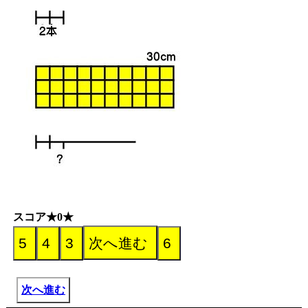
スコア★0★
次へ進む