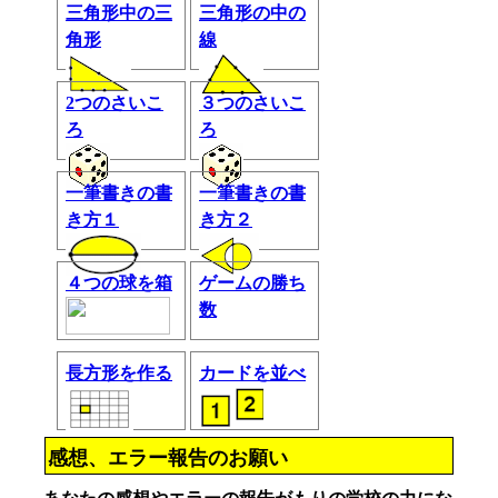
三角形中の三
三角形の中の
角形
線
2つのさいこ
３つのさいこ
ろ
ろ
一筆書きの書
一筆書きの書
き方１
き方２
４つの球を箱
ゲームの勝ち
数
長方形を作る
カードを並べ
感想、エラー報告のお願い