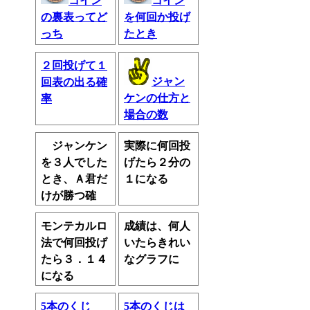
コイン
コイン
の裏表ってど
を何回か投げ
っち
たとき
２回投げて１
ジャン
回表の出る確
ケンの仕方と
率
場合の数
ジャンケン
実際に何回投
を３人でした
げたら２分の
とき、Ａ君だ
１になる
けが勝つ確
モンテカルロ
成績は、何人
法で何回投げ
いたらきれい
たら３．１４
なグラフに
になる
5本のくじ
5本のくじは