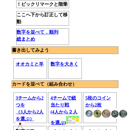
！ビックリマークと階乗
ここへ下から訂正して移
動
数字を並べて．順列
総まとめ
書き出してみよう
オオカミと羊
数字を大きく
カードを並べて（組み合わせ）
3チームから2
4チームで総
5枚のコイン
つを
当たり戦
から2枚
（3人から2人
(4人から２人
を選ぶ）
を選ぶ)