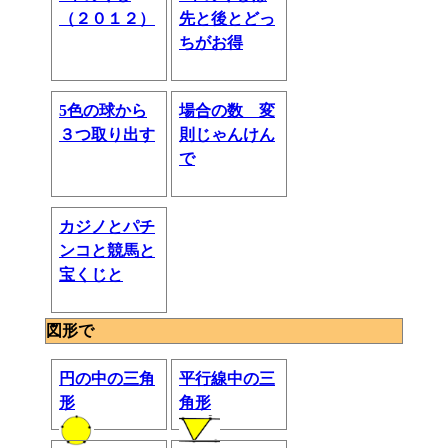
（２０１２）
先と後とどっ
ちがお得
5色の球から
場合の数 変
３つ取り出す
則じゃんけん
で
カジノとパチ
ンコと競馬と
宝くじと
図形で
円の中の三角
平行線中の三
形
角形