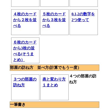
４枚のカード
５枚のカード
0.1,2の数字を
から２枚を並
から３枚を並
2つ使って
べる
べる
６枚のカード
から3枚の並
べる(そうま
とめ）
部屋の訪ね方 並べ方(計算でもう一度）
４つの部屋の訪
３つの部屋の
表と変わり方
ね方
訪ね方
１まとめ
一筆書き