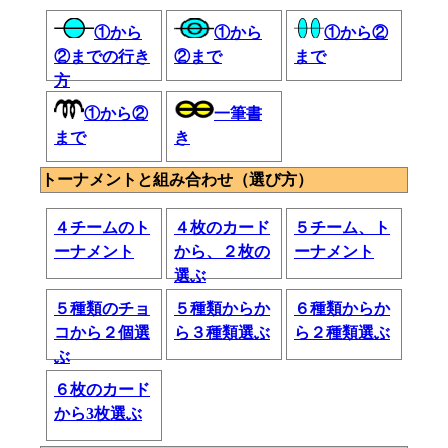
①から
①から
①から②
②までの行き
②まで
まで
方
①から②
一筆書
まで
き
トーナメントと組み合わせ（選び方）
４チームのト
４枚のカード
５チーム、ト
ーナメント
から、２枚の
ーナメント
選ぶ
５種類のチョ
５種類からか
６種類からか
コから２個選
ら３種類選ぶ
ら２種類選ぶ
ぶ
６枚のカード
から3枚選ぶ