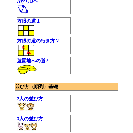
AからBへ
方眼の道１
方眼の道の行き方２
遊園地への道2
並び方（順列）基礎
2人の並び方
3人の並び方