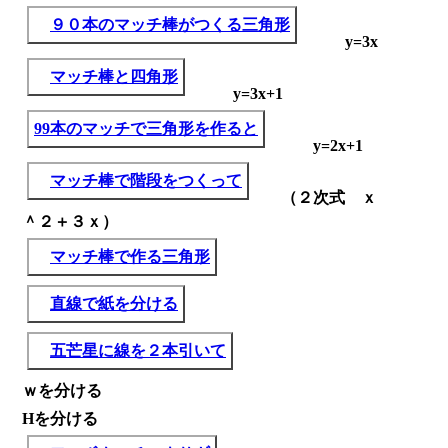
９０本のマッチ棒がつくる三角形
y=3x
マッチ棒と四角形
y=3x+1
99本のマッチで三角形を作ると
y=2x+1
マッチ棒で階段をつくって
（２次式 ｘ
＾２＋３ｘ）
マッチ棒で作る三角形
直線で紙を分ける
五芒星に線を２本引いて
ｗを分ける
Hを分ける