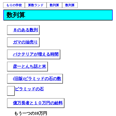
もりの学校
算数ランド
数列算
数列算
数列算
８のある数列
ガマの油売り
バクテリアが増える時間
彦一とんち話と米
(旧版)ピラミッドの石の数
ピラミッドの石
億万長者と１０万円の給料
もう一つの10万円