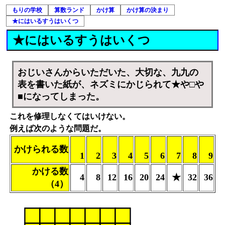
もりの学校
算数ランド
かけ算
かけ算の決まり
★にはいるすうはいくつ
★にはいるすうはいくつ
おじいさんからいただいた、大切な、九九の
表を書いた紙が、ネズミにかじられて★や□や
■になってしまった。
これを修理しなくてはいけない。
例えば次のような問題だ。
かけられる数
1
2
3
4
5
6
7
8
9
かける数
4
8
12
16
20
24
★
32
36
（4）