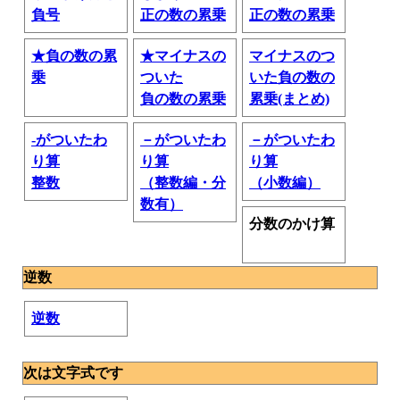
負号
正の数の累乗
正の数の累乗
★負の数の累
★マイナスの
マイナスのつ
乗
ついた
いた負の数の
負の数の累乗
累乗(まとめ)
-がついたわ
－がついたわ
－がついたわ
り算
り算
り算
整数
（整数編・分
（小数編）
数有）
分数のかけ算
逆数
逆数
次は文字式です