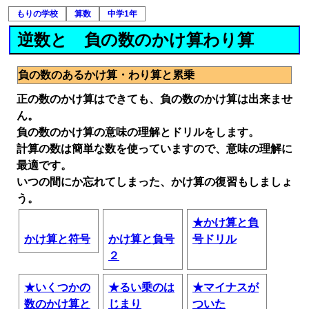
もりの学校
算数
中学1年
逆数と 負の数のかけ算わり算
負の数のあるかけ算・わり算と累乗
正の数のかけ算はできても、負の数のかけ算は出来ませ
ん。
負の数のかけ算の意味の理解とドリルをします。
計算の数は簡単な数を使っていますので、意味の理解に
最適です。
いつの間にか忘れてしまった、かけ算の復習もしましょ
う。
★かけ算と負
かけ算と符号
かけ算と負号
号ドリル
２
★いくつかの
★るい乗のは
★マイナスが
数のかけ算と
じまり
ついた