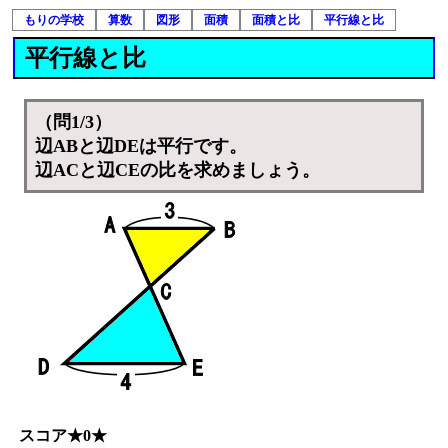
もりの学校
算数
図形
面積
面積と比
平行線と比
平行線と比
（問1/3）
辺ABと辺DEは平行です。
辺ACと辺CEの比を求めましょう。
スコア★0★