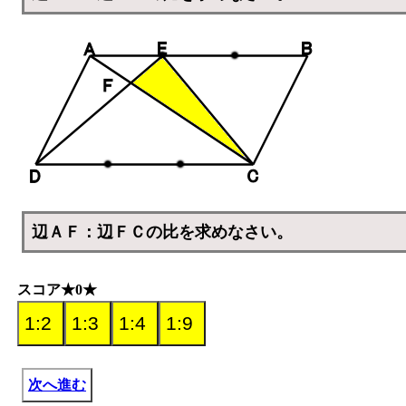
辺ＡＦ：辺ＦＣの比を求めなさい。
スコア★0★
次へ進む