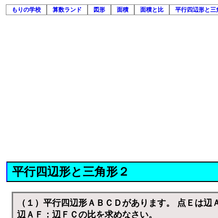
もりの学校
算数ランド
図形
面積
面積と比
平行四辺形と三角
平行四辺形と三角形２
（１）平行四辺形ＡＢＣＤがあります。 点Ｅは辺
辺ＡＦ：辺ＦＣの比を求めなさい。