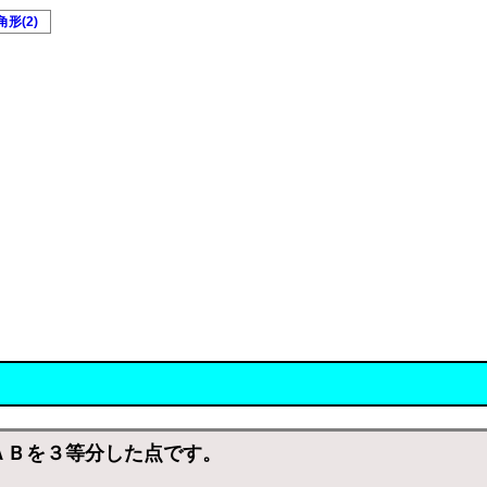
形(2)
ＡＢを３等分した点です。