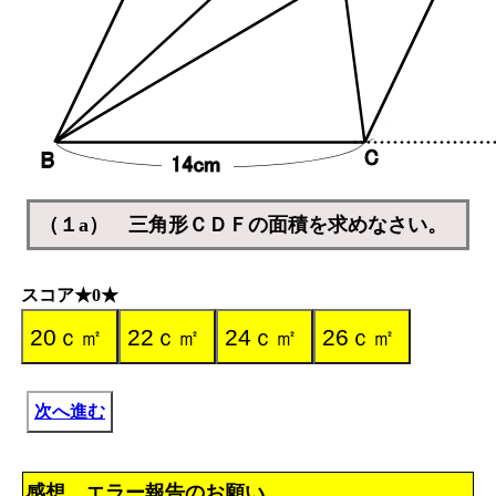
（１a） 三角形ＣＤＦの面積を求めなさい。
スコア★0★
次へ進む
感想、エラー報告のお願い