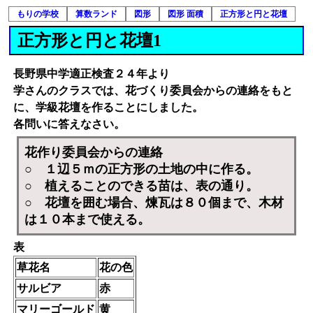
もりの学校
算数ランド
図形
図形 面積
正方形と円と花壇
正方形と円と花壇1
長野県中学適正検査２４年より
学さんのクラスでは、
花づくり委員会からの連絡
をもと
に、学級花壇を作ることにしました。
各問いに答えなさい。
花作り委員会からの連絡
○ １辺５ｍの正方形の土地の中に作る。
○ 植えることのできる苗は、表の通り。
○ 花壇を囲む場合、煉瓦は８０個まで、木材
は１０本まで使える。
表
草花名
花の色
サルビア
赤
マリーゴールド
黄