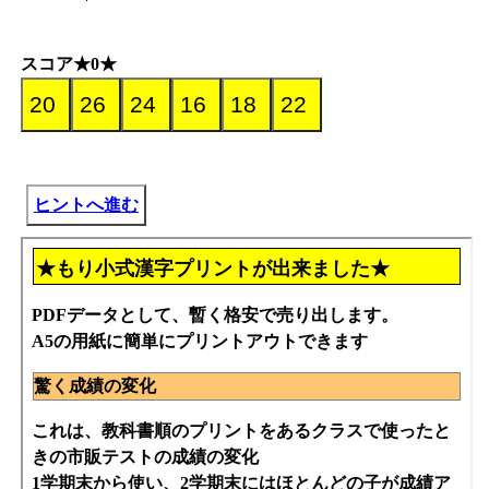
スコア★0★
ヒントへ進む