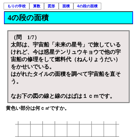
もりの学校
算数
図形
面積
4の段の面積
4の段の面積
（問 1/7）
太郎は、宇宙船「未来の星号」で旅している
けれど、今は惑星テンリュウキョウで他の宇
宙船の修理をして燃料代（ねんりょうだい）
をかせいでいる。
はがれたタイルの面積を調べて宇宙船を直そ
う。
なお下の図の線と線のはばは１ｃｍです。
黄色い部分は何ｃ㎡ですか。