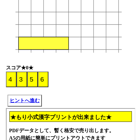
スコア★0★
ヒントへ進む