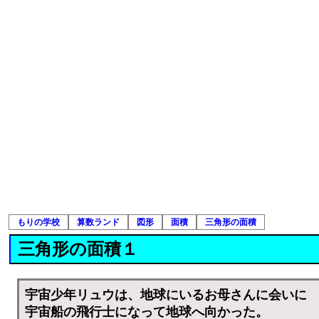
もりの学校
算数ランド
図形
面積
三角形の面積
三角形の面積１
宇宙少年リュウは、地球にいるお母さんに会いに
宇宙船の飛行士になって地球へ向かった。