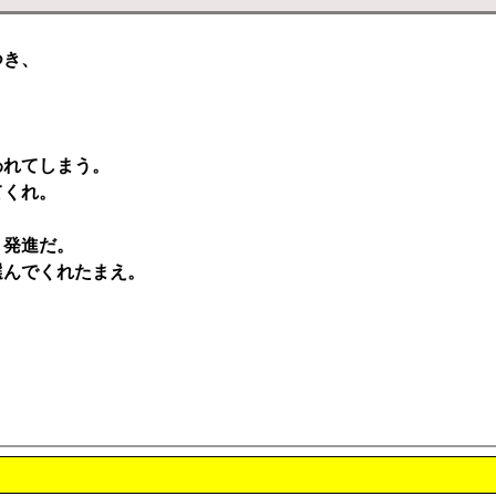
つき、
。
われてしまう。
てくれ。
、発進だ。
選んでくれたまえ。