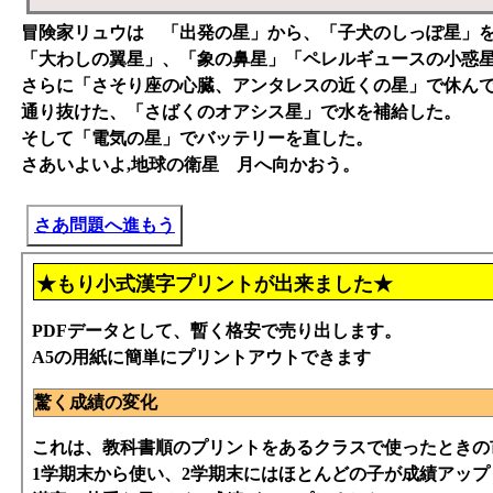
冒険家リュウは 「出発の星」から、「子犬のしっぽ星」
「大わしの翼星」、「象の鼻星」「ペレルギュースの小惑
さらに「さそり座の心臓、アンタレスの近くの星」で休ん
通り抜けた、「さばくのオアシス星」で水を補給した。
そして「電気の星」でバッテリーを直した。
さあいよいよ,地球の衛星 月へ向かおう。
さあ問題へ進もう