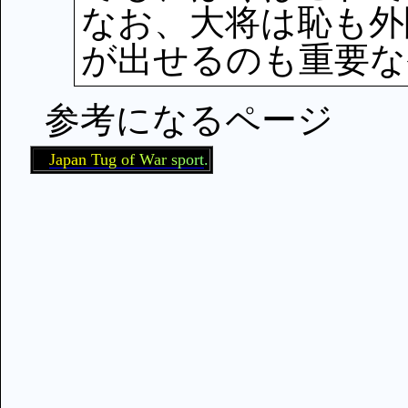
なお、大将は恥も外
が出せるのも重要な
参考になるページ
J
a
p
a
n
T
u
g
o
f
W
a
r
s
p
o
r
t
.