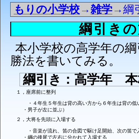
もりの小学校
→
雑学
→綱
綱引きの
本小学校の高学年の綱
勝法を書いてみる。
綱引き：高学年 本
１，座席前に整列
・４年生５年生は背の高い方から６年生は背の低
・男子が左に並ぶ）
２，大将を先頭に入場する
・音楽が流れ、笛の合図で駆け足開始、
次の笛で
・綱の後尾で左右に分かれて入場する