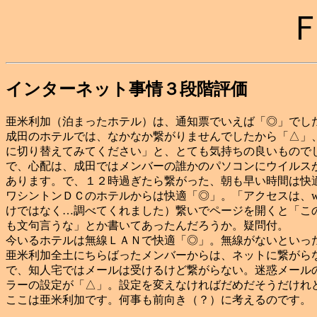
インターネット事情３段階評価
亜米利加（泊まったホテル）は、通知票でいえば「◎」でし
成田のホテルでは、なかなか繋がりませんでしたから「△」
に切り替えてみてください」と、とても気持ちの良いもので
で、心配は、成田ではメンバーの誰かのパソコンにウイルス
あります。で、１２時過ぎたら繋がった、朝も早い時間は快
ワシントンＤＣのホテルからは快適「◎」。「アクセスは、whcc
けではなく…調べてくれました）繋いでページを開くと「こ
も文句言うな」とか書いてあったんだろうか。疑問付。
今いるホテルは無線ＬＡＮで快適「◎」。無線がないといっ
亜米利加全土にちらばったメンバーからは、ネットに繋がら
で、知人宅ではメールは受けるけど繋がらない。迷惑メール
ラーの設定が「△」。設定を変えなければだめだそうだけれ
ここは亜米利加です。何事も前向き（？）に考えるのです。