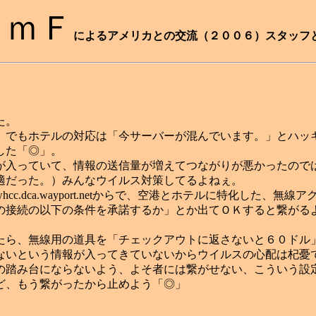
ＦｍＦ
によるアメリカとの交流（２００６）スタッフ
た。
、でもホテルの対応は「今サーバーが混んでいます。」とハッ
した「◎」。
が入っていて、情報の送信量が増えてつながりが悪かったので
適だった。）みんなウイルス対策してるよねぇ。
.dca.wayport.netからで、空港とホテルに特化した、
の接続の以下の条件を承諾するか」とか出てＯＫすると繋がる
たら、無線用の道具を「チェックアウトに返さないと６０ドル
ないという情報が入ってきていないからウイルスの心配は杞憂
の踏み台にならないよう、よそ者には繋がせない、こういう設
ど、もう繋がったから止めよう「◎」