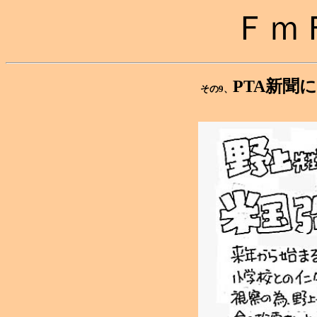
Ｆｍ
PTA新
その9、