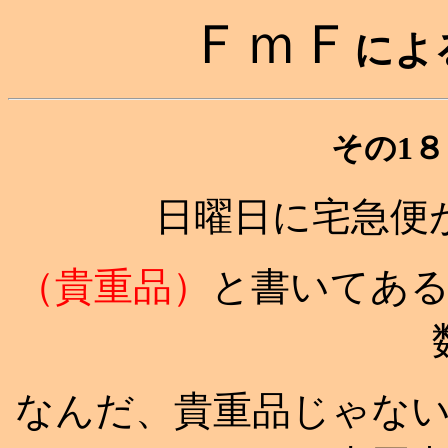
ＦｍＦ
によ
その1８
日曜日に宅急便
（貴重品）
と書いてあ
なんだ、貴重品じゃな