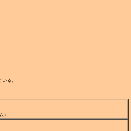
ている。
ム）