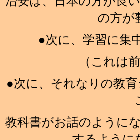
治安は、日本の方が良
の方が
●次に、学習に集
（これは
●次に、それなりの教
教科書がお話のように
するように