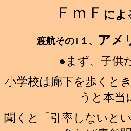
ＦｍＦ
によ
アメ
渡航その1１、
●まず、子供
小学校は廊下を歩くと
うと本当
聞くと「引率しないと