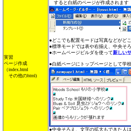
すると白紙のページが作成されます
●どこでも配置モードは写真などがど
●標準モードでは表や右揃え、中央そ
●ホームページビルダを使って
新しい
実習
ページ作成
●白紙ページにトップページとして学
（index.html
その他のhtml)
●中央そろえ、文字の拡大もできた人