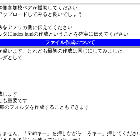
本側参加校ペアが援助してください。
アップロードしてみると良いでしょう
法をアメリカ側に伝えてください
にindex.htmlの作成ということを確実に伝えてください
ファイル作成について
が違います。けれども最初の作成は同じにしてみました。
ルダとして
成します
とも重要です
毎のフォルダを作成することもできます
。
せん、「Shiftキー」を押しながら「ろキー」押してくださ
（＃＄％＆等）は使ってはいけません