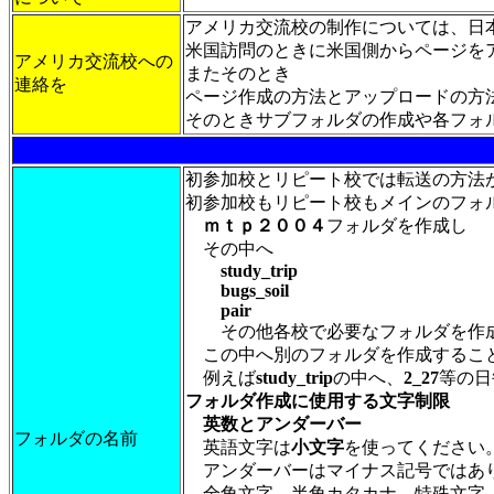
アメリカ交流校の制作については、日
米国訪問のときに米国側からページを
アメリカ交流校への
またそのとき
連絡を
ページ作成の方法とアップロードの方
そのときサブフォルダの作成や各フォルダ
初参加校とリピート校では転送の方法
初参加校もリピート校もメインのフォ
ｍｔｐ２００４
フォルダを作成し
その中へ
study_trip
bugs_soil
pair
その他各校で必要なフォルダを作
この中へ別のフォルダを作成するこ
例えば
study_trip
の中へ、
2_27
等の日
フォルダ作成に使用する文字制限
英数とアンダーバー
フォルダの名前
英語文字は
小文字
を使ってください
アンダーバーはマイナス記号ではありま
全角文字、半角カタカナ、特殊文字