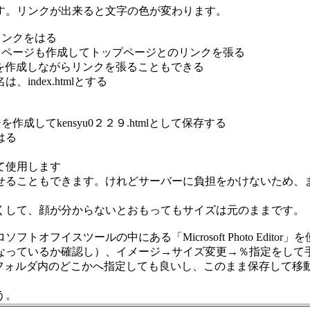
。リンクが出来ると文字の色が変わります。
リンクをはる
トページも作成してトップページとのリンクを張る
ォルダを作成しながらリンクを張ることもできる
ndex.htmlとする
成してkensyu0２２９.htmlとして保存する
はる
て使用します
せることもできます。けれどサーバーに負担をかけないため、
くして、顔が分からないとおもってもサイズは元のままです。
フイスツールの中にある「Microsoft Photo Editor
っているか確認し）、イメージ→サイズ変更→％指定をして
04フォルダ内のどこかへ指定しても良いし、このまま保存して
う。