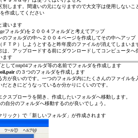
別します。間違いの元になりますので大文字は使用しないこ
を作成してください
と違います
hogeフォルダ)を２００４フォルダと考えてアップ
ンのフォルダの中へ２００４ページを作成してその中へアップ
（ＦＴＰ）しようとすると昨年度のファイルが消えてしまいま
方は、アップロードする前にダウンロードしてコンピュータへ
います
としてmtp04フォルダ等の名前でフォルダを作成します
oil,pair
の３つのフォルダを作成します
方が良いのです。一つのフォルダ内にたくさんのファイルを
いだときにどうなっているか分かりにくいのです。
エクスプローラを開き、作成したいフォルダへ移動します。
s」フォルダ内の自分のフォルダへ移動するのが良いでしょう。
クリック）で「新しいフォルダ」が作成されます