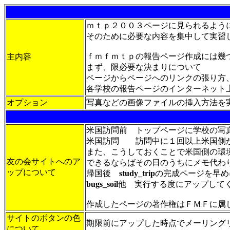
ｍｔｐ２００３ページに見られるよう
そのために必要な内容を集中して実習
ｆｍｆｍｔｐの報告ページ作成には幾
主内容
まず、限必要な決まりについて
ページからページへのリンクの張り方
各学校の報告ページのインターネット
オプション
写真などの画像ファイルの挿入方法を
米国訪問前 トップページに学校の写
米国訪問 訪問中に１回以上米国側
また、こうしておくことで米国側の環
友の会サイトへのア
できるならばその日のうちにメモ代わ
ップについて
帰国後
study_trip
の完成ページを早め
bugs_soil
他 実行する度にアップして
作成したページの著作権はＦＭＦに属
サイトのボタンの色
期限前にアップした時点でメーリング
について