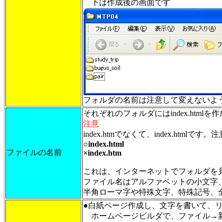
下は作成後の画面です
フォルダの名前は注意して変えないよ
それぞれのフォルダにはindex.htm
注意
index.htmでなくて、index.htmlで
○index.html
ファイルの名前
×index.htm
これは、インターネットでフォルダを
ファイル名はアルファベットの小文字
半角ローマ字や特殊文字、特殊記号、
●白紙ページ作成し、文字を書いて、
ホームページビルダで、ファイル→新