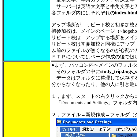
サーバーは英語大文字と半角文字と区
各フォルダ内にはそれぞれの
index.html
アップ場所が、リピート校と初参加校
初参加校は、メインのページ（~hoge
リピート校は、アップする場所をメイ
リピート校は初参加校と同様にアップ
以前のファイルが無くなるのが心配の
ＦＴＰについてはページ作成の後で扱
●まず、パソコン内へメインのフォルダ
そのフォルダの中に
study_trip,bugs_s
データはフォルダに整理して保存する
分からなくなったり、他の人に引き継
１，まず、スタートの右クリックから
「Documents and Setting
２，ファイル→新規作成→フォルダ（