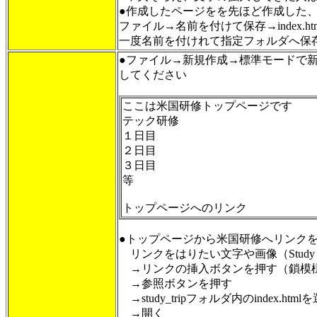
●作成したページをを先ほど作成した、mtp
ファイル→名前を付けて保存→index.h
一度名前を付けれて指定フォルダへ保
●ファイル→新規作成→標準モードで新規作
してください
ここは米国研修トップページです
テック研修
１日目
２日目
３日目
等
トップページへのリンク
●トップページから米国研修へリンク
リンクをはりたい文字や画像（Stud
→リンクの挿入ボタンを押す（鎖模
→参照ボタンを押す
→study_tripフォルダ内のindex.html
→開く