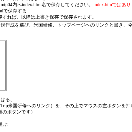
04内へindex.html名で保存してください。
index.htmでは
tmlで保存する
存すれば、以降は上書き保存で保存されます。
成を選び、米国研修、トップページへのリンクと書き、今度は先ほどと違
をはる、
y Trip米国研修へのリンク）を、その上でマウスの左ボタンを
様のボタンです）
を選ぶ