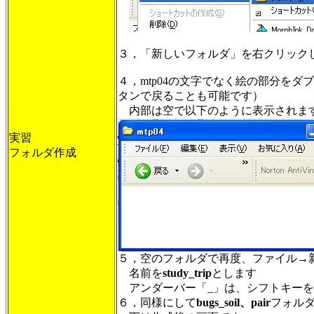
３，「新しいフォルダ」を右クリックし
４，mtp04の文字でなく絵の部分を
タンで戻ることも可能です）
内部は空で以下のように表示されま
実習
フォルダ作成
５，空のフォルダで再度、ファイル→
名前を
study_trip
とします
アンダーバー「_」は、シフトキーを
６，同様にして
bugs_soil、pair
フォル