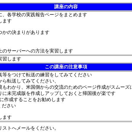
講座の内容
に、各学校の実践報告ページをまとめます
します
つかの決まりがあります
、
上のサーバーへの方法を実習します
実習します
この講座の注意事項
真等をつけて転送の練習をしてみてください
から転送してみてください、
境もわかり、米国側からの交流のためのページ作成がスムーズ
りに未完成版を作成しアップしておくと帰国後が楽です
に作成することをお勧めします
ください
します
リストへメールをください。