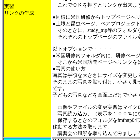
これでＯＫを押すとリンクが出来ます
実習
リンクの作成
●同様に米国研修からトップページへ
●土壌と昆虫ページ、ペアプロジェク
そのときに、study_trip等のフ
それぞれのトップページのファイル名は、i
以下オプションで・・・・
●米国研修内フォルダ内に、研修ページを作
そこから米国訪問ページへリンクを
●写真の使い方
写真は手頃な大きさにサイズを変更し
そのままの写真を貼り付け、小さく見
です。
子どもの写真などを画面上だけで小さ
画像やファイルの変更実習はマイクロソフトオ
写真読み込み、（表示を１００％にな
保存するときのフォルダをfmfmtp
移動する方法を取ります。
講習会の風景を取り込んでみましょ