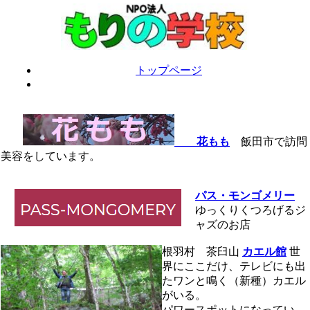
トップページ
花もも
飯田市で訪問
美容をしています。
パス・モンゴメリー
ゆっくりくつろげるジ
ャズのお店
根羽村 茶臼山
カエル館
世
界にここだけ、テレビにも出
たワンと鳴く（新種）カエル
がいる。
パワースポットになってい