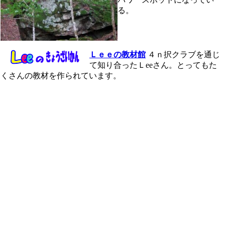
る。
Ｌｅｅの教材館
４ｎ択クラブを通じ
て知り合ったＬeeさん。とってもた
くさんの教材を作られています。