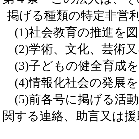
掲げる種類の特定非営
(1)社会教育の推進を
(2)学術、文化、芸術
(3)子どもの健全育成
(4)情報化社会の発展
(5)前各号に掲げる活
関する連絡、助言又は援