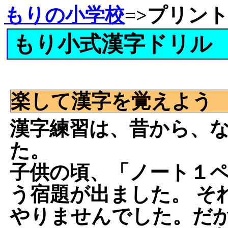
もりの小学校
=>
プリン
もり小式漢字ドリル
楽して漢字を覚えよう
漢字練習は、昔から、
た。
子供の頃、「ノート１
う宿題が出ました。 そ
やりませんでした。だ