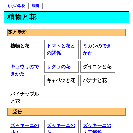
もりの学校
理科
植物と花
花と受粉
植物と花
トマトと花と
ミカンのでき
の関係
かた
キュウリので
サクラの花
ダイコンと花
きかた
キャベツと花
バナナと花
パイナップル
と花
受粉
ズッキーニの
ズッキーニの
ズッキーニの
花１
花2
人工授粉