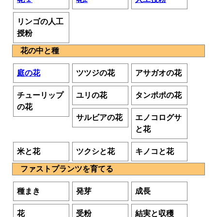
リンゴの人工
授粉
花の中と種
庭の花
ツツジの花
アサガオの花
チューリップ
ユリの花
タンポポの花
の花
サルビアの花
エノコログサ
と花
米と花
ツクシと花
キノコと花
ファストプランツを育てる
種まき
発芽
成長
花
受粉
結実と収穫