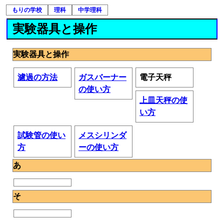
もりの学校
理科
中学理科
実験器具と操作
実験器具と操作
濾過の方法
ガスバーナー
電子天秤
の使い方
上皿天秤の使
い方
試験管の使い
メスシリンダ
方
ーの使い方
あ
そ