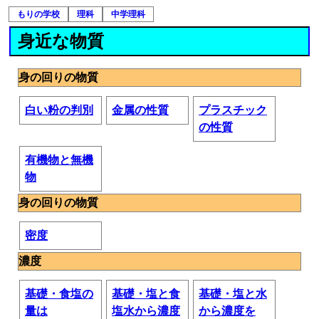
もりの学校
理科
中学理科
身近な物質
身の回りの物質
白い粉の判別
金属の性質
プラスチック
の性質
有機物と無機
物
身の回りの物質
密度
濃度
基礎・食塩の
基礎・塩と食
基礎・塩と水
量は
塩水から濃度
から濃度を