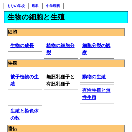
もりの学校
理科
中学理科
生物の細胞と生殖
細胞
生物の成長
植物の細胞分
細胞分裂の観
裂
察
生殖
被子植物の生
無胚乳種子と
動物の生殖
殖
有胚乳種子
有性生殖と無
性生殖
生殖と染色体
の数
遺伝