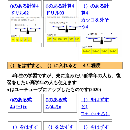
()のある計算4
()のある計算4
（）のある計
ドリル02
ドリル03
算4
カッコを外そ
う4
（）をはずすと、（）に入れると ４年程度
4年生の学習ですが、先に進みたい低学年の人も、復
習をしたい高学年の人も使えます
●はユーチューブにアップしたものです(2020)
()のある式
()のある式
（）をはずす
4-(2+1)●
7-(4-2)●
と1
□＋（○＋△）
（）をはずす
（）をはずす
（）をはずす