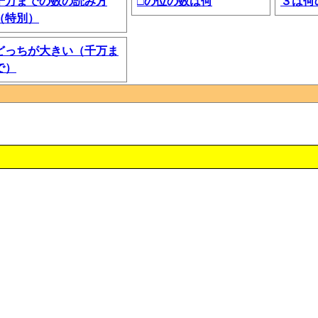
千万までの数の読み方
□の位の数は何
３は何
（特別）
どっちが大きい（千万ま
で）