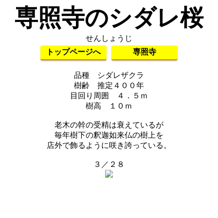
専照寺のシダレ桜
せんしょうじ
トップページへ
専照寺
品種 シダレザクラ
樹齢 推定４００年
目回り周囲 ４．５ｍ
樹高 １０ｍ
老木の幹の受精は衰えているが
毎年樹下の釈迦如来仏の樹上を
店外で飾るように咲き誇っている。
３／２８