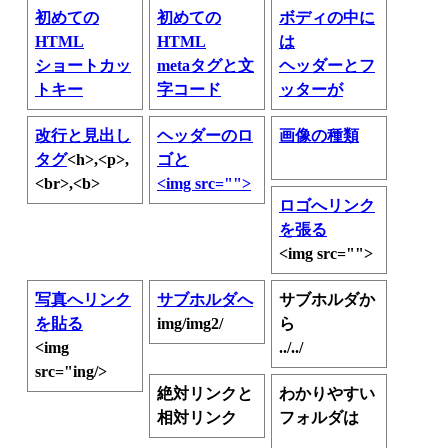
初めての
初めての
ボディの中に
HTML
HTML
は
ショートカッ
metaタグと文
ヘッダーとフ
トキー
字コード
ッターが
改行と見出し
ヘッダーのロ
画像の種類
タグ
<h>,<p>,
ゴと
<br>,<b>
<img src="">
ロゴへリンク
を張る
<img src="">
写真へリンク
サブホルダへ
サブホルダか
を貼る
img/img2/
ら
<img
../../
src="ing/>
絶対リンクと
わかりやすい
相対リンク
フォルダは