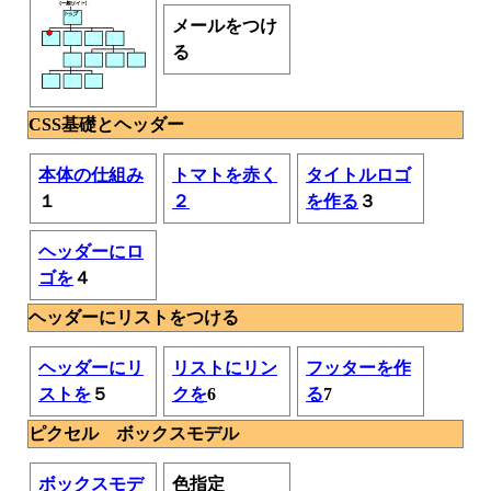
メールをつけ
る
CSS基礎とヘッダー
本体の仕組み
トマトを赤く
タイトルロゴ
１
２
を作る
３
ヘッダーにロ
ゴを
４
ヘッダーにリストをつける
ヘッダーにリ
リストにリン
フッターを作
ストを
５
クを
6
る
7
ピクセル ボックスモデル
ボックスモデ
色指定