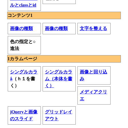
ルとclassとid
コンテンツ1
画像の種類
画像の種類
文字を整える
色の指定と○
進法
1カラムページ
シングルカラ
シングルカラ
画像と回り込
ﾑ
（ｈ１を書
ム（本体を書
み
く）
く）
メディアクリ
エ
jQueryと画像
グリッドレイ
のスライド
アウト