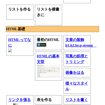
リストを作る
リストを横書
きに
HTML基礎
HTMLってな
最初のHTML
文章の装飾
に
h1,h2,br,p,strong
HTMLの基本
写真の処理と
文型
トリミング
画像をはる
様々なスタイ
ル
リンクを張る
表を作る
リストを書く