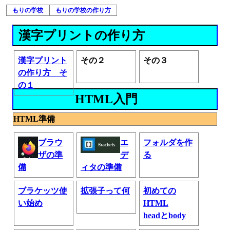
もりの学校
もりの学校の作り方
漢字プリントの作り方
漢字プリント
その２
その３
の作り方 そ
の１
HTML入門
HTML準備
ブラウ
エ
フォルダを作
ザの準
デ
る
備
ィタの準備
ブラケッツ使
拡張子って何
初めての
い始め
HTML
headとbody