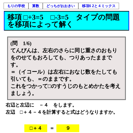
もりの学校
算数
どっちがおおきい
移項6 2と４ミックス
移項 □+3=5 □-3=5 タイプの問題
を移項によって解く
(問 1/6)
てんびんは、左右のさらに同じ重さのおもり
をのせてもおろしても、つりあったままで
す。
＝（イコール）は左右におなじ数をたしても
引いても、＝のままです。
これをつかって□のすうじのもとめかたを考え
ましょう。
右辺と左辺に －４ をします。
左辺 □＋４－４を計算すると式はどうなりますか。
□＋４
＝
９