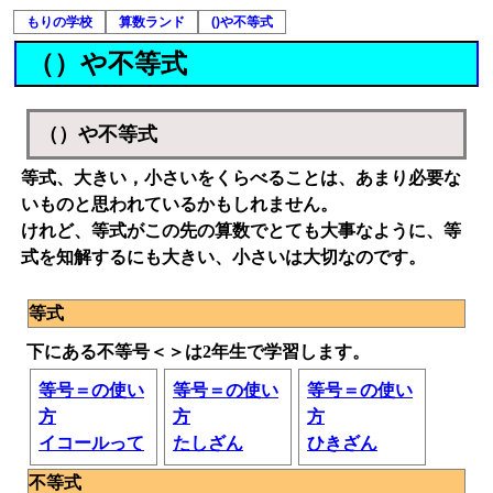
もりの学校
算数ランド
()や不等式
（）や不等式
（）や不等式
等式、大きい，小さいをくらべることは、あまり必要な
いものと思われているかもしれません。
けれど、等式がこの先の算数でとても大事なように、等
式を知解するにも大きい、小さいは大切なのです。
等式
下にある不等号＜＞は2年生で学習します。
等号＝の使い
等号＝の使い
等号＝の使い
方
方
方
イコールって
たしざん
ひきざん
不等式