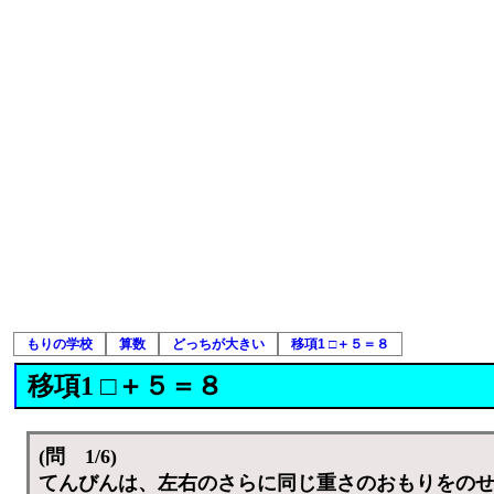
もりの学校
算数
どっちが大きい
移項1 □＋５＝８
移項1 □＋５＝８
(問 1/6)
てんびんは、左右のさらに同じ重さのおもりをの