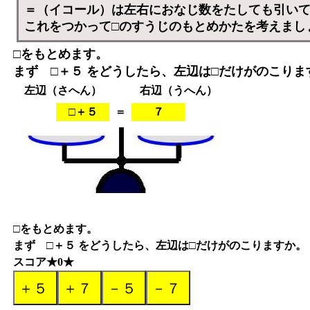
＝（イコール）は左右におなじ数をたしても引い
これをつかって□のすうじのもとめかたを考えまし
□をもとめます。
まず □＋５ をどうしたら、左辺は□だけがのこりま
左辺（さへん）
右辺（うへん）
□＋５
＝
７
□をもとめます。
まず □＋５ をどうしたら、左辺は□だけがのこりますか。
スコア★0★