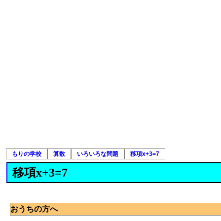
もりの学校
算数
いろいろな問題
移項x+3=7
移項x+3=7
おうちの方へ