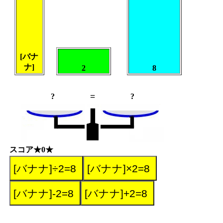
[バナ
ナ]
2
8
=
?
?
スコア★0★