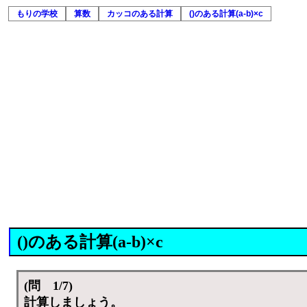
もりの学校
算数
カッコのある計算
()のある計算(a-b)×c
()のある計算(a-b)×c
(問 1/7)
計算しましょう。