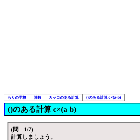
もりの学校
算数
カッコのある計算
()のある計算 c×(a-b)
()のある計算 c×(a-b)
(問 1/7)
計算しましょう。