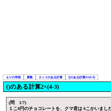
もりの学校
算数
カッコのある計算
()のある計算2×(4-3)
()のある計算2×(4-3)
(問 1/7)
１こ8円のチョコレートを、クマ君は 6こかいまし