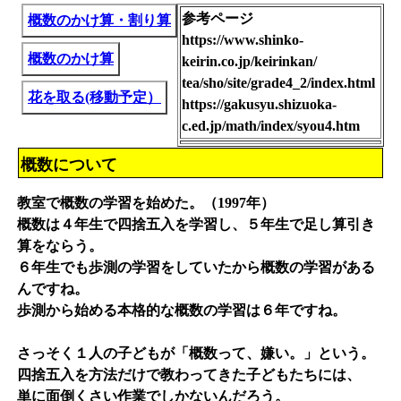
参考ページ
概数のかけ算・割り算
https://www.shinko-
概数のかけ算
keirin.co.jp/keirinkan/
tea/sho/site/grade4_2/index.html
花を取る(移動予定）
https://gakusyu.shizuoka-
c.ed.jp/math/index/syou4.htm
概数について
教室で概数の学習を始めた。（1997年）
概数は４年生で四捨五入を学習し、５年生で足し算引き
算をならう。
６年生でも歩測の学習をしていたから概数の学習がある
んですね。
歩測から始める本格的な概数の学習は６年ですね。
さっそく１人の子どもが「概数って、嫌い。」という。
四捨五入を方法だけで教わってきた子どもたちには、
単に面倒くさい作業でしかないんだろう。