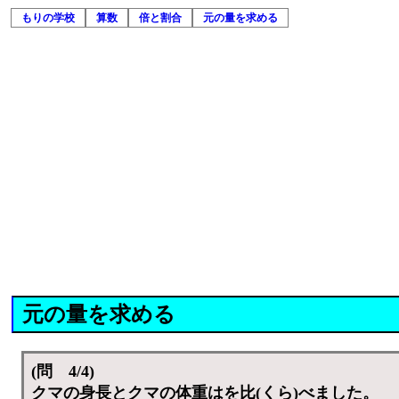
もりの学校
算数
倍と割合
元の量を求める
元の量を求める
(問 4/4)
クマの身長とクマの体重はを比(くら)べました。