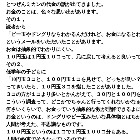
とつぜんミカンの代金の話が出てきました。
お金のことは、色々な思い出があります。
その１，
読者から
「ビー玉やドングリならわかるんだけれど、お金になると
というメールをいただいたことがあります。
お金は抽象的でわかりにくい。
１０円玉は１円玉１０コって、元に戻して考えると良いっ
その２、
低学年の子どもに
「10円玉３コと、１００円玉１コを見せて、どっちが良い
ってきいたら、１０円玉３コを指したことがありました。
３コの方が１コより多いとかんがえて、３０円と１００円
こういう調査って、どこかでちゃんと行ってくれないかな
何さいくらいで、お金っていう抽象的な数が理解できるよ
お金というのは、ドングリやビー玉みたいな具体物とはち
人間が考えた、不思議なものです。
１００円玉というのは１コで１円玉１００コ分もある。
人間の約束でそうなっているのです。