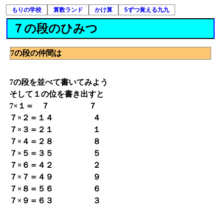
もりの学校
算数ランド
かけ算
5ずつ覚える九九
７の段のひみつ
7の段の仲間は
7の段を並べて書いてみよう
そして１の位を書き出すと
7×１＝ ７ ７
７×２＝１４ ４
７×３＝２１ １
７×４＝２８ ８
７×５＝３５ ５
７×６＝４２ ２
７×７＝４９ ９
７×８＝５６ ６
７×９＝６３ ３