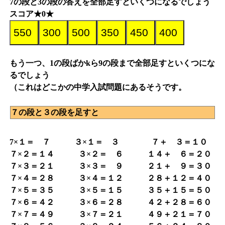
7の段と3の段の答えを全部足すといくつになるでしょう
スコア★0★
もう一つ、1の段ばかkら9の段まで全部足すといくつにな
るでしょう
（これはどこかの中学入試問題にあるそうです。
７の段と３の段を足すと
7×１＝ ７ ３×１＝ ３ ７＋ ３＝１０
７×２＝１４ ３×２＝ ６ １４＋ ６＝２０
７×３＝２１ ３×３＝ ９ ２１＋ ９＝３０
７×４＝２８ ３×４＝１２ ２８＋１２＝４０
７×５＝３５ ３×５＝１５ ３５＋１５＝５０
７×６＝４２ ３×６＝２８ ４２＋２８＝６０
７×７＝４９ ３×７＝２１ ４９＋２１＝７０