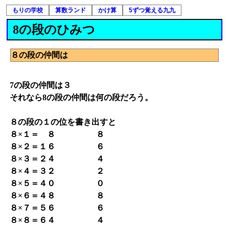
もりの学校
算数ランド
かけ算
5ずつ覚える九九
8の段のひみつ
８の段の仲間は
7の段の仲間は３
それなら8の段の仲間は何の段だろう。
８の段の１の位を書き出すと
８×１＝ ８ ８
８×２＝１６ ６
８×３＝２４ ４
８×４＝３２ ２
８×５＝４０ ０
８×６＝４８ ８
８×７＝５６ ６
８×８＝６４ ４