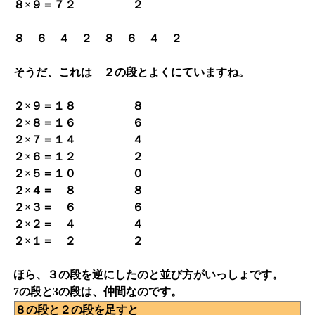
８×９＝７２ ２
８ ６ ４ ２ ８ ６ ４ ２
そうだ、これは ２の段とよくにていますね。
２×９＝１８ ８
２×８＝１６ ６
２×７＝１４ ４
２×６＝１２ ２
２×５＝１０ ０
２×４＝ ８ ８
２×３＝ ６ ６
２×２＝ ４ ４
２×１＝ ２ ２
ほら、３の段を逆にしたのと並び方がいっしょです。
7の段と3の段は、仲間なのです。
８の段と２の段を足すと