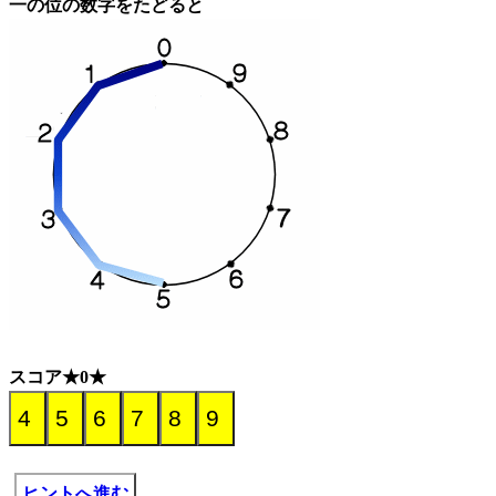
一の位の数字をたどると
スコア★0★
ヒントへ進む