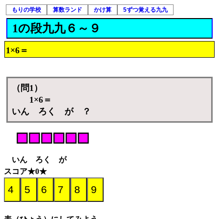
もりの学校
算数ランド
かけ算
5ずつ覚える九九
1の段九九６～９
1×6＝
（問1）
1×6＝
いん ろく が ？
いん ろく が
スコア★0★