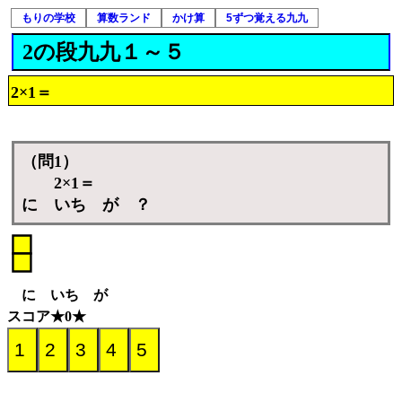
もりの学校
算数ランド
かけ算
5ずつ覚える九九
2の段九九１～５
2×1＝
（問1）
2×1＝
に いち が ？
に いち が
スコア★0★