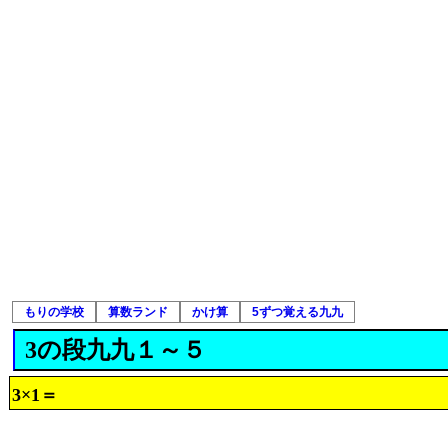
もりの学校
算数ランド
かけ算
5ずつ覚える九九
3の段九九１～５
3×1＝