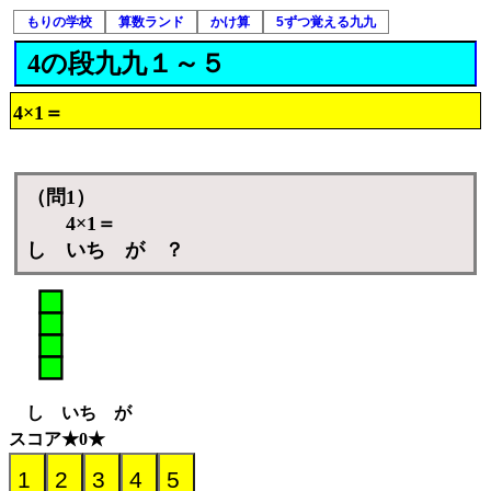
もりの学校
算数ランド
かけ算
5ずつ覚える九九
4の段九九１～５
4×1＝
（問1）
4×1＝
し いち が ？
し いち が
スコア★0★