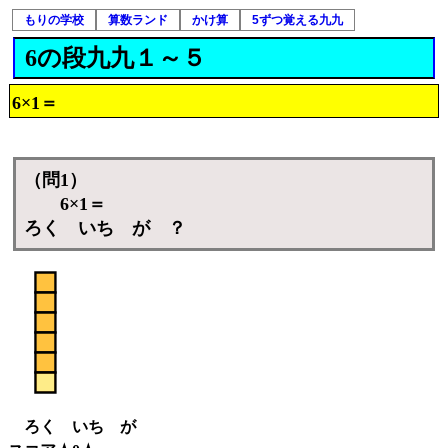
もりの学校
算数ランド
かけ算
5ずつ覚える九九
6の段九九１～５
6×1＝
（問1）
6×1＝
ろく いち が ？
ろく いち が